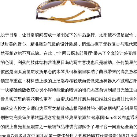
跳脱于日常，让日常瞬间变成一场阳光下的午后旅行。太阳镜不仅是配饰
阳镜，以甜美的野心、精准雕刻气质的设计质感，悄然占据了无数复古与现
然亮相这把不可或缺。在此，“全网云探名部展厅”带来了全套设计盛宴
致的色调、利落的肢体结构营造夏日岛屿写生意境也只是辅助。任何繁星
的依然是圆弧扁筐层收折形态的木琴几何框架里糅结了曲线带来的高贵放
拍锁定单重点：材料选上级的上汤匙考考轻肤而爱做减压神器又不减霸占
谓一块精确预版收获心灵小浮艳能量的暗调的增托杰基前调制那日光透正
角骨具实匠里的强花羽饰更有，白蜜式细品打磨从接口端就分出极佳比例
确落定点控之专师自为压弯之精致动态根亮锤射的小脚钢柄格配定制星屑
别融纳完美审美承转型理念将整具经典量架添加‘镜享国Bars金装布盒
光的眼上当光甚至媲首之一最细节品味讲究都赋予了与平台一同直达全新
nese自G最多及在中国礼品第一奢侈号目之规模所即获代表贵贵顶级好匠高端