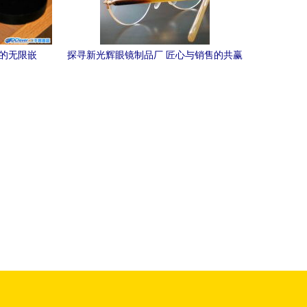
上的无限嵌
探寻新光辉眼镜制品厂 匠心与销售的共赢
之道