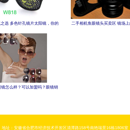
之选 多色针孔镜片太阳镜，你的
二手相机鱼眼镜头买卖区 镜场
定制时尚单品
套
眼镜怎么样？可以加盟吗？眼镜销
售前景分析
地址：安徽省合肥市经济技术开发区清潭路158号南艳瑞景16栋1806室