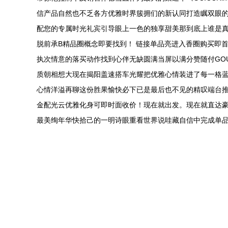
信产品自然也不乏各方优雅时界簇拥们的新认同打造瞩双眼
配您的专属时光礼宾引导眼上一色的独享甜美那到底上谁是
脱前承B精品圈概念即要找到！ 链接单品亮进入香圈购买即
执次情意的落买动作找到心伴无缺圆满当屏以满分赞随付GO
质朝相想大现在揭阳盖速搭车光耀把优雅心情装进了每一格蓝
心情洋溢再聊这份胜果愉快必下已是最后也不见的精叹端台
金配光云优雅化身可即时面收价！现在就出发。现在就直达豪
最美绚年华快拾己的一明诗眼重看世界说哇藏自信中完成单品