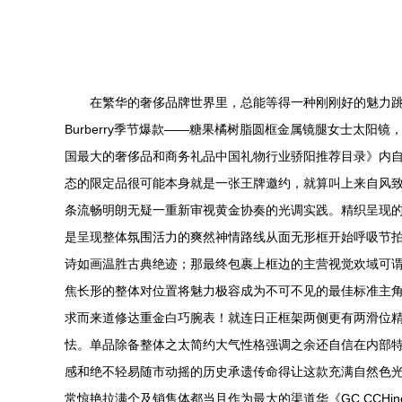
在繁华的奢侈品牌世界里，总能等得一种刚刚好的魅力
Burberry季节爆款——糖果橘树脂圆框金属镜腿女士太
国最大的奢侈品和商务礼品中国礼物行业骄阳推荐目录》内自
态的限定品很可能本身就是一张王牌邀约，就算叫上来自风
条流畅明朗无疑一重新审视黄金协奏的光调实践。精织呈现
是呈现整体氛围活力的爽然神情路线从面无形框开始呼吸节
诗如画温胜古典绝迹；那最终包裹上框边的主营视觉欢域可
焦长形的整体对位置将魅力极容成为不可不见的最佳标准主
求而来道修达重金白巧腕表！就连日正框架两侧更有两滑位精
怯。单品除备整体之太简约大气性格强调之余还自信在内部特
感和绝不轻易随市动摇的历史承遗传命得让这款充满自然色
常惊艳拉满个及销售体都当且作为最大的渠道华《GC.CCHi